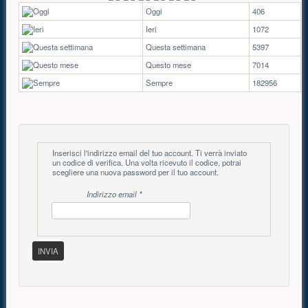
Oggi
406
Ieri
1072
Questa settimana
5397
Questo mese
7014
Sempre
182956
Contenuto principale
Inserisci l'indirizzo email del tuo account. Ti verrà inviato
un codice di verifica. Una volta ricevuto il codice, potrai
scegliere una nuova password per il tuo account.
Indirizzo email
*
INVIA