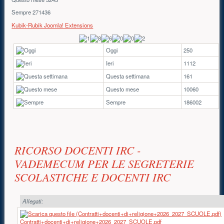
Sempre
271436
Kubik-Rubik Joomla! Extensions
Oggi
250
Ieri
1112
Questa settimana
161
Questo mese
10060
Sempre
186002
Contenuto principale
RICORSO DOCENTI IRC -
VADEMECUM PER LE SEGRETERIE
SCOLASTICHE E DOCENTI IRC
Allegati:
Contratti+docenti+di+religione+2026_2027_SCUOLE.pdf