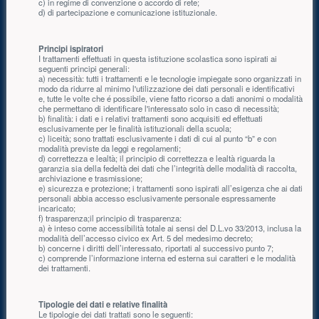
c) in regime di convenzione o accordo di rete;
d) di partecipazione e comunicazione istituzionale.
Principi ispiratori
I trattamenti effettuati in questa istituzione scolastica sono ispirati ai
seguenti principi generali:
a) necessità: tutti i trattamenti e le tecnologie impiegate sono organizzati in
modo da ridurre al minimo l'utilizzazione dei dati personali e identificativi
e, tutte le volte che é possibile, viene fatto ricorso a dati anonimi o modalità
che permettano di identificare l'interessato solo in caso di necessità;
b) finalità: i dati e i relativi trattamenti sono acquisiti ed effettuati
esclusivamente per le finalità istituzionali della scuola;
c) liceità; sono trattati esclusivamente i dati di cui al punto “b” e con
modalità previste da leggi e regolamenti;
d) correttezza e lealtà; il principio di correttezza e lealtà riguarda la
garanzia sia della fedeltà dei dati che l’integrità delle modalità di raccolta,
archiviazione e trasmissione;
e) sicurezza e protezione; i trattamenti sono ispirati all’esigenza che ai dati
personali abbia accesso esclusivamente personale espressamente
incaricato;
f) trasparenza;il principio di trasparenza:
a) è inteso come accessibilità totale ai sensi del D.L.vo 33/2013, inclusa la
modalità dell’accesso civico ex Art. 5 del medesimo decreto;
b) concerne i diritti dell’interessato, riportati al successivo punto 7;
c) comprende l’informazione interna ed esterna sui caratteri e le modalità
dei trattamenti.
Tipologie dei dati e relative finalità
Le tipologie dei dati trattati sono le seguenti: