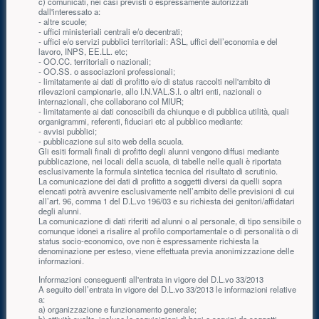
c) comunicati, nei casi previsti o espressamente autorizzati
dall'interessato a:
- altre scuole;
- uffici ministeriali centrali e/o decentrati;
- uffici e/o servizi pubblici territoriali: ASL, uffici dell’economia e del
lavoro, INPS, EE.LL. etc;
- OO.CC. territoriali o nazionali;
- OO.SS. o associazioni professionali;
- limitatamente ai dati di profitto e/o di status raccolti nell'ambito di
rilevazioni campionarie, allo I.N.VAL.S.I. o altri enti, nazionali o
internazionali, che collaborano col MIUR;
- limitatamente ai dati conoscibili da chiunque e di pubblica utilità, quali
organigrammi, referenti, fiduciari etc al pubblico mediante:
- avvisi pubblici;
- pubblicazione sul sito web della scuola.
Gli esiti formali finali di profitto degli alunni vengono diffusi mediante
pubblicazione, nei locali della scuola, di tabelle nelle quali è riportata
esclusivamente la formula sintetica tecnica del risultato di scrutinio.
La comunicazione dei dati di profitto a soggetti diversi da quelli sopra
elencati potrà avvenire esclusivamente nell’ambito delle previsioni di cui
all’art. 96, comma 1 del D.L.vo 196/03 e su richiesta dei genitori/affidatari
degli alunni.
La comunicazione di dati riferiti ad alunni o al personale, di tipo sensibile o
comunque idonei a risalire al profilo comportamentale o di personalità o di
status socio-economico, ove non è espressamente richiesta la
denominazione per esteso, viene effettuata previa anonimizzazione delle
informazioni.
Informazioni conseguenti all'entrata in vigore del D.L.vo 33/2013
A seguito dell’entrata in vigore del D.L.vo 33/2013 le informazioni relative
a:
a) organizzazione e funzionamento generale;
b) attività svolte, incluse le acquisizioni di beni e servizi da soggetti