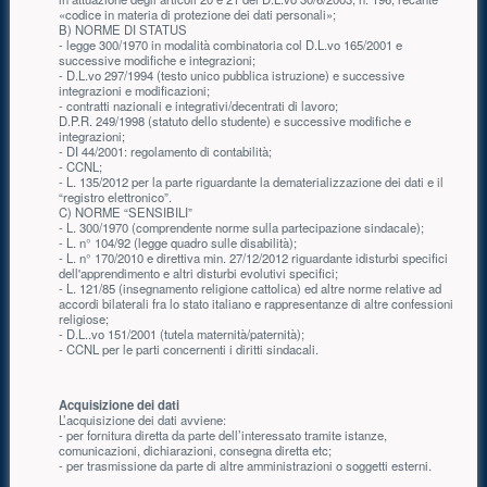
«codice in materia di protezione dei dati personali»;
B) NORME DI STATUS
- legge 300/1970 in modalità combinatoria col D.L.vo 165/2001 e
successive modifiche e integrazioni;
- D.L.vo 297/1994 (testo unico pubblica istruzione) e successive
integrazioni e modificazioni;
- contratti nazionali e integrativi/decentrati di lavoro;
D.P.R. 249/1998 (statuto dello studente) e successive modifiche e
integrazioni;
- DI 44/2001: regolamento di contabilità;
- CCNL;
- L. 135/2012 per la parte riguardante la dematerializzazione dei dati e il
“registro elettronico”.
C) NORME “SENSIBILI”
- L. 300/1970 (comprendente norme sulla partecipazione sindacale);
- L. n° 104/92 (legge quadro sulle disabilità);
- L. n° 170/2010 e direttiva min. 27/12/2012 riguardante idisturbi specifici
dell'apprendimento e altri disturbi evolutivi specifici;
- L. 121/85 (insegnamento religione cattolica) ed altre norme relative ad
accordi bilaterali fra lo stato italiano e rappresentanze di altre confessioni
religiose;
- D.L..vo 151/2001 (tutela maternità/paternità);
- CCNL per le parti concernenti i diritti sindacali.
Acquisizione dei dati
L’acquisizione dei dati avviene:
- per fornitura diretta da parte dell’interessato tramite istanze,
comunicazioni, dichiarazioni, consegna diretta etc;
- per trasmissione da parte di altre amministrazioni o soggetti esterni.