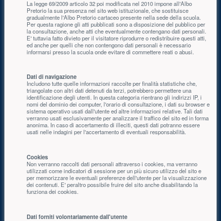
La legge 69/2009 articolo 32 poi modificata nel 2010 impone all'Albo
Pretorio la sua presenza nel sito web istituzionale, che sostituisce
gradualmente l'Albo Pretorio cartaceo presente nella sede della scuola.
Per questa ragione gli atti pubblicati sono a disposizione del pubblico per
la consultazione, anche atti che eventualmente contengano dati personali.
E' tuttavia fatto divieto per il visitatore riprodurre o redistribuire questi atti,
ed anche per quelli che non contengono dati personali è necessario
informarsi presso la scuola onde evitare di commettere reati o abusi.
Dati di navigazione
Includono tutte quelle informazioni raccolte per finalità statistiche che,
triangolate con altri dati detenuti da terzi, potrebbero permettere una
identificazione degli utenti. In questa categoria rientrano gli indirizzi IP, i
nomi del dominio dei computer, l'orario di consultazione, i dati su browser e
sistema operativo usati dall'utente ed altre informazioni relative. Tali dati
verranno usati esclusivamente per analizzare il traffico del sito ed in forma
anonima. In caso di accertamento di illeciti, questi dati potranno essere
usati nelle indagini per l'accertamento di eventuali responsabilità.
Cookies
Non verranno raccolti dati personali attraverso i cookies, ma verranno
utilizzati come indicatori di sessione per un più sicuro utilizzo del sito e
per memorizzare le eventuali preferenze dell'utente per la visualizzazione
dei contenuti. E' peraltro possibile fruire del sito anche disabilitando la
funziona dei cookies.
Dati forniti volontariamente dall'utente