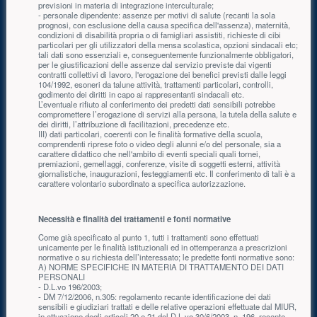
previsioni in materia di integrazione interculturale;
- personale dipendente: assenze per motivi di salute (recanti la sola
prognosi, con esclusione della causa specifica dell'assenza), maternità,
condizioni di disabilità propria o di famigliari assistiti, richieste di cibi
particolari per gli utilizzatori della mensa scolastica, opzioni sindacali etc;
tali dati sono essenziali e, conseguentemente funzionalmente obbligatori,
per le giustificazioni delle assenze dal servizio previste dai vigenti
contratti collettivi di lavoro, l'erogazione dei benefici previsti dalle leggi
104/1992, esoneri da talune attività, trattamenti particolari, controlli,
godimento dei diritti in capo ai rappresentanti sindacali etc.
L’eventuale rifiuto al conferimento dei predetti dati sensibili potrebbe
compromettere l’erogazione di servizi alla persona, la tutela della salute e
dei diritti, l’attribuzione di facilitazioni, precedenze etc.
III) dati particolari, coerenti con le finalità formative della scuola,
comprendenti riprese foto o video degli alunni e/o del personale, sia a
carattere didattico che nell'ambito di eventi speciali quali tornei,
premiazioni, gemellaggi, conferenze, visite di soggetti esterni, attività
giornalistiche, inaugurazioni, festeggiamenti etc. Il conferimento di tali è a
carattere volontario subordinato a specifica autorizzazione.
Necessità e finalità dei trattamenti e fonti normative
Come già specificato al punto 1, tutti i trattamenti sono effettuati
unicamente per le finalità istituzionali ed in ottemperanza a prescrizioni
normative o su richiesta dell’interessato; le predette fonti normative sono:
A) NORME SPECIFICHE IN MATERIA DI TRATTAMENTO DEI DATI
PERSONALI
- D.L.vo 196/2003;
- DM 7/12/2006, n.305: regolamento recante identificazione dei dati
sensibili e giudiziari trattati e delle relative operazioni effettuate dal MIUR,
in attuazione degli articoli 20 e 21 del D.L.vo 30/6/2003, n. 196, recante