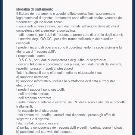
Modalità di trattamento
Il titolare del trattamento è questo istituto scolastico, rappresentato
legalmente dal dirigente; i trattamenti sono effettuati esclusivamente da
“incaricati”; gli incaricati sono:
- assistenti amministrativi, per i dati trattati nell’ambito delle attività di
competenza della segreteria scolastica;
- tutti i docenti, per i dati di frequenza, percorso e di profitto degli alunni;
- i membri degli OO.CC., per i dati trattati nell'ambito delle sedute
collegiali.
I predetti incaricati operano sotto il coordinamento, la supervisione e la
vigilanza di “responsabili”;
i responsabili sono:
- D.S.G.A., per i dati di competenza degli uffici di segreteria;
- docenti fiduciari o coordinatori dei plessi, per i dati trattati dai docenti,
reperibili presso i rispettivi plessi/sedi.
Tutti i trattamenti sono effettuati mediante elaborazioni su:
a) supporto cartaceo;
b) supporto informatico, inclusa la piattaforma dedicata al “registro
elettronico”.
I predetti supporti sono custoditi:
- nell’archivio storico;
- nell’archivio corrente;
- sulle memorie, interne e esterne, dei PC della scuola abilitati ai predetti
trattamenti;
- in cassaforte di sicurezza;
- nei contenitori (scaffali, armadi etc) disponibili presso gli uffici di
segreteria e dirigenza.
I dati trattati possono essere:
a) portati a conoscenza dei responsabili e degli incaricati sopra indicati;
b) pubblicati sul sito web della scuola;