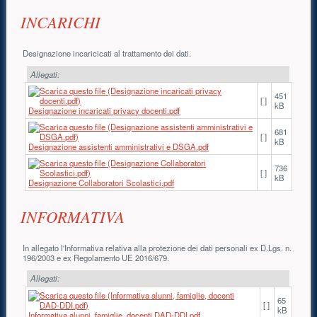
INCARICHI
Designazione incaricicati al trattamento dei dati.
Allegati:
451
[ ]
kB
Designazione incaricati privacy docenti.pdf
681
[ ]
kB
Designazione assistenti amministrativi e DSGA.pdf
736
[ ]
kB
Designazione Collaboratori Scolastici.pdf
INFORMATIVA
In allegato l'Informativa relativa alla protezione dei dati personali ex D.Lgs. n.
196/2003 e ex Regolamento UE 2016/679.
Allegati:
65
[ ]
kB
Informativa alunni, famiglie, docenti DAD-DDI.pdf