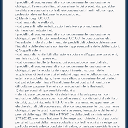
i predetti dati sono essenziali e, conseguentemente funzionalmente
obbligatori; l’eventuale rifiuto al conferimento dei predetti dati potrebbe
invalidare assunzioni e contratti e/o convenzioni, ritardi nello sviluppo
professionale e nel trattamento economico etc.
d) Membri degli OO.CC.:
- dati anagrafici e elettorali;
- dati presenti nelle verbalizzazioni relative a pronunciamenti,
dichiarazioni, votazioni etc;
i predetti dati sono essenziali e, conseguentemente funzionalmente
obbligatori, per il funzionamento degli OO.CC., le convocazioni etc;
l’eventuale rifiuto al conferimento dei predetti dati potrebbe determinare
l’invalidità delle elezioni e nomine dei rappresentanti e delle deliberazioni.
e) Soggetti esterni:
- dati anagrafici o riferibili alla ragione sociale o all'appartenenza ad enti,
amministrazioni, imprese etc;
- dati contenuti in offerte, transazioni economico-commerciali etc;
i predetti dati sono essenziali e, conseguentemente funzionalmente
obbligatori, per la regolarità dei rapporti inter-istituzionali, delle
acquisizioni di beni e servizi e i relativi pagamenti e della comunicazione
esterna e scuola-famiglia; l’eventuale rifiuto al conferimento dei predetti
dati potrebbe determinare l’invalidamento dei contratti di fornitura e
difficoltà nei pagamenti e nelle comunicazioni interistituzionali.
II) dati personali di tipo sensibile relativi a:
- alunni: assenze per motivi di salute (recanti la sola prognosi, con
esclusione della causa specifica dell'assenza), condizioni di disabilità o
disturbi, opzioni riguardanti l'I.R.C. o attività alternative, appartenenze
etniche etc; tali dati sono essenziali e, conseguentemente funzionalmente
obbligatori, per le giustificazioni delle assenze, l'erogazione dei benefici
previsti dalle leggi 104/1992 e 170/2010 e dalla direttiva ministeriale
27/12/2012, eventuale trattamenti d'emergenza, richieste di cibi particolari
per gli utilizzatori della mensa scolastica, controlli e ogni altra esigenza
particolare derivante da condizioni di salute; organizzazione didattica e le