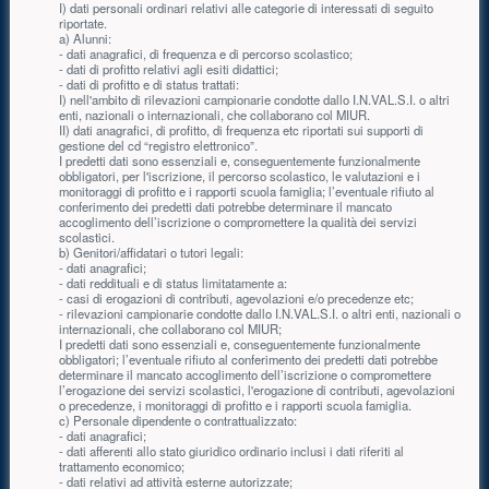
I) dati personali ordinari relativi alle categorie di interessati di seguito
riportate.
a) Alunni:
- dati anagrafici, di frequenza e di percorso scolastico;
- dati di profitto relativi agli esiti didattici;
- dati di profitto e di status trattati:
I) nell'ambito di rilevazioni campionarie condotte dallo I.N.VAL.S.I. o altri
enti, nazionali o internazionali, che collaborano col MIUR.
II) dati anagrafici, di profitto, di frequenza etc riportati sui supporti di
gestione del cd “registro elettronico”.
I predetti dati sono essenziali e, conseguentemente funzionalmente
obbligatori, per l'iscrizione, il percorso scolastico, le valutazioni e i
monitoraggi di profitto e i rapporti scuola famiglia; l’eventuale rifiuto al
conferimento dei predetti dati potrebbe determinare il mancato
accoglimento dell’iscrizione o compromettere la qualità dei servizi
scolastici.
b) Genitori/affidatari o tutori legali:
- dati anagrafici;
- dati reddituali e di status limitatamente a:
- casi di erogazioni di contributi, agevolazioni e/o precedenze etc;
- rilevazioni campionarie condotte dallo I.N.VAL.S.I. o altri enti, nazionali o
internazionali, che collaborano col MIUR;
I predetti dati sono essenziali e, conseguentemente funzionalmente
obbligatori; l’eventuale rifiuto al conferimento dei predetti dati potrebbe
determinare il mancato accoglimento dell’iscrizione o compromettere
l’erogazione dei servizi scolastici, l'erogazione di contributi, agevolazioni
o precedenze, i monitoraggi di profitto e i rapporti scuola famiglia.
c) Personale dipendente o contrattualizzato:
- dati anagrafici;
- dati afferenti allo stato giuridico ordinario inclusi i dati riferiti al
trattamento economico;
- dati relativi ad attività esterne autorizzate;