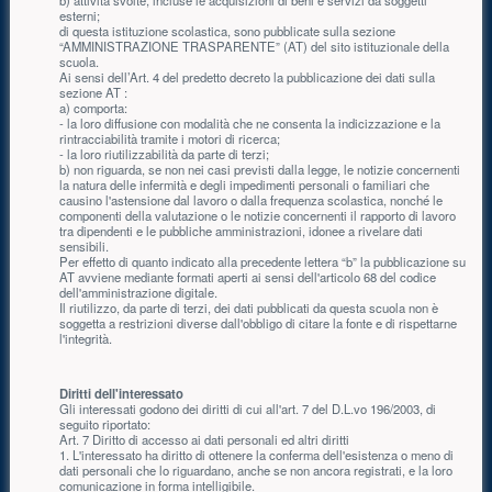
esterni;
di questa istituzione scolastica, sono pubblicate sulla sezione
“AMMINISTRAZIONE TRASPARENTE” (AT) del sito istituzionale della
scuola.
Ai sensi dell’Art. 4 del predetto decreto la pubblicazione dei dati sulla
sezione AT :
a) comporta:
- la loro diffusione con modalità che ne consenta la indicizzazione e la
rintracciabilità tramite i motori di ricerca;
- la loro riutilizzabilità da parte di terzi;
b) non riguarda, se non nei casi previsti dalla legge, le notizie concernenti
la natura delle infermità e degli impedimenti personali o familiari che
causino l'astensione dal lavoro o dalla frequenza scolastica, nonché le
componenti della valutazione o le notizie concernenti il rapporto di lavoro
tra dipendenti e le pubbliche amministrazioni, idonee a rivelare dati
sensibili.
Per effetto di quanto indicato alla precedente lettera “b” la pubblicazione su
AT avviene mediante formati aperti ai sensi dell'articolo 68 del codice
dell'amministrazione digitale.
Il riutilizzo, da parte di terzi, dei dati pubblicati da questa scuola non è
soggetta a restrizioni diverse dall'obbligo di citare la fonte e di rispettarne
l'integrità.
Diritti dell'interessato
Gli interessati godono dei diritti di cui all'art. 7 del D.L.vo 196/2003, di
seguito riportato:
Art. 7 Diritto di accesso ai dati personali ed altri diritti
1. L'interessato ha diritto di ottenere la conferma dell'esistenza o meno di
dati personali che lo riguardano, anche se non ancora registrati, e la loro
comunicazione in forma intelligibile.