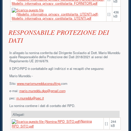
kB
Modello_informativa_privacy_contitolarita_FORNITORI.pdf
436
[ ]
kB
Modello_informativa_privacy_contitolarita_UTENTI.pdf
RESPONSABILE PROTEZIONE DEI
DATI
In allegato la nomina conferita dal Dirigente Scolastio al Dott. Mario Mureddu
quale Responsabile della Protezione dei Dati 2018/2021 ai sensi del
Regolamento UE 2016/679.
Il DPO/RPD è contattabile agli indirizzi e ai recapiti che seguono:
Mario Mureddu -
Sito:
www.mariomuredduconsulting.
com
e-mai:
mario.mureddu.dpo@gmail.com
pec:
m.mureddu@pec.it
La nomina contiene i dati di contatto del RPD.
Allegati:
Nomina
244
[ ]
kB
RPD_SITO.pdf