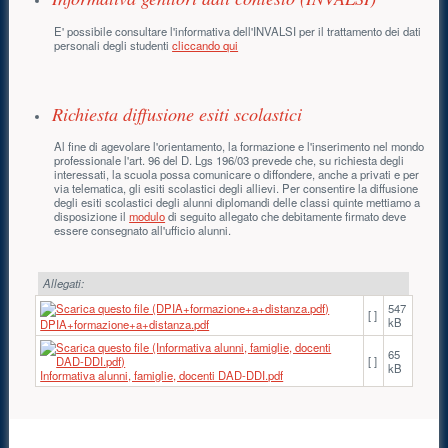
E' possibile consultare l'informativa dell'INVALSI per il trattamento dei dati
personali degli studenti
cliccando qui
Richiesta diffusione esiti scolastici
Al fine di agevolare l'orientamento, la formazione e l'inserimento nel mondo
professionale l'art. 96 del D. Lgs 196/03 prevede che, su richiesta degli
interessati, la scuola possa comunicare o diffondere, anche a privati e per
via telematica, gli esiti scolastici degli allievi. Per consentire la diffusione
degli esiti scolastici degli alunni diplomandi delle classi quinte mettiamo a
disposizione il
modulo
di seguito allegato che debitamente firmato deve
essere consegnato all'ufficio alunni.
Allegati:
547
[ ]
kB
DPIA+formazione+a+distanza.pdf
65
[ ]
kB
Informativa alunni, famiglie, docenti DAD-DDI.pdf