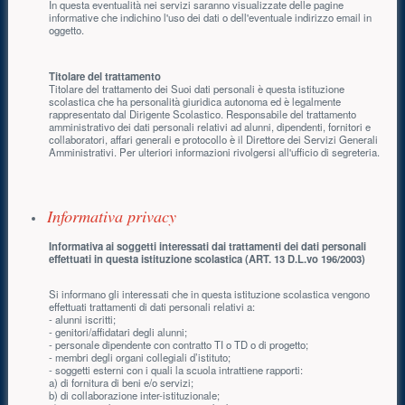
In questa eventualità nei servizi saranno visualizzate delle pagine
informative che indichino l'uso dei dati o dell'eventuale indirizzo email in
oggetto.
Titolare del trattamento
Titolare del trattamento dei Suoi dati personali è questa istituzione
scolastica che ha personalità giuridica autonoma ed è legalmente
rappresentato dal Dirigente Scolastico. Responsabile del trattamento
amministrativo dei dati personali relativi ad alunni, dipendenti, fornitori e
collaboratori, affari generali e protocollo è il Direttore dei Servizi Generali
Amministrativi. Per ulteriori informazioni rivolgersi all'ufficio di segreteria.
Informativa privacy
Informativa ai soggetti interessati dai trattamenti dei dati personali
effettuati in questa istituzione scolastica (ART. 13 D.L.vo 196/2003)
Si informano gli interessati che in questa istituzione scolastica vengono
effettuati trattamenti di dati personali relativi a:
- alunni iscritti;
- genitori/affidatari degli alunni;
- personale dipendente con contratto TI o TD o di progetto;
- membri degli organi collegiali d’istituto;
- soggetti esterni con i quali la scuola intrattiene rapporti:
a) di fornitura di beni e/o servizi;
b) di collaborazione inter-istituzionale;