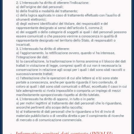
2. L'interessato ha diritto di ottenere l'indicazione:
a) dell'origine dei dati personali;
b) delle finalità e modalità del trattamento;
c) della logica applicata in caso di trattamento effettuato con l'ausilio di
strumenti elettronici;
d) degli estremi identificativi del titolare, dei responsabili e del
rappresentante designato ai sensi dell'articolo 5, comma 2;
e) dei soggetti o delle categorie di soggetti ai quali i dati personali possono
essere comunicati o che possono venirne a conoscenza in qualità di
rappresentante designato nel territorio dello Stato, di responsabili o
incaricati.
3. L'interessato ha diritto di ottenere:
a) l'aggiornamento, la rettificazione ovvero, quando vi ha interesse,
l'integrazione dei dati;
b) la cancellazione, la trasformazione in forma anonima o il blocco dei dati
trattati in violazione di legge, compresi quelli di cui non è necessaria la
conservazione in relazione agli scopi per i quali i dati sono stati raccolti o
successivamente trattati;
c) l'attestazione che le operazioni di cui alle lettere a) e b) sono state
portate a conoscenza, anche per quanto riguarda il loro contenuto, di
coloro ai quali i dati sono stati comunicati o diffusi, eccettuato il caso in cui
tale adempimento si rivela impossibile o comporta un impiego di mezzi
manifestamente sproporzionato rispetto al diritto tutelato.
4. L'interessato ha diritto di opporsi, in tutto o in parte:
a) per motivi legittimi al trattamento dei dati personali che lo riguardano,
ancorché pertinenti allo scopo della raccolta;
b) al trattamento di dati personali che lo riguardano a fini di invio di
materiale pubblicitario o di vendita diretta o per il compimento di ricerche
di mercato o di comunicazione commerciale.
Informativa genitori dati contesto (INVALSI)