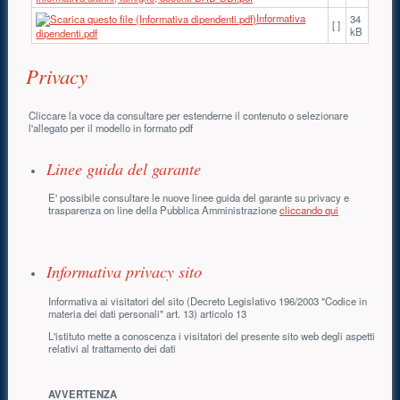
Informativa
34
[ ]
kB
dipendenti.pdf
Privacy
Cliccare la voce da consultare per estenderne il contenuto o selezionare
l'allegato per il modello in formato pdf
Linee guida del garante
E' possibile consultare le nuove linee guida del garante su privacy e
trasparenza on line della Pubblica Amministrazione
cliccando qui
Informativa privacy sito
Informativa ai visitatori del sito (Decreto Legislativo 196/2003 "Codice in
materia dei dati personali" art. 13) articolo 13
L'istituto mette a conoscenza i visitatori del presente sito web degli aspetti
relativi al trattamento dei dati
AVVERTENZA