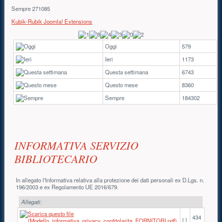
Sempre
271085
Kubik-Rubik Joomla! Extensions
Oggi
579
Ieri
1173
Questa settimana
6743
Questo mese
8360
Sempre
184302
Contenuto principale
INFORMATIVA SERVIZIO
BIBLIOTECARIO
In allegato l'Informativa relativa alla protezione dei dati personali ex D.Lgs. n.
196/2003 e ex Regolamento UE 2016/679.
Allegati:
434
[ ]