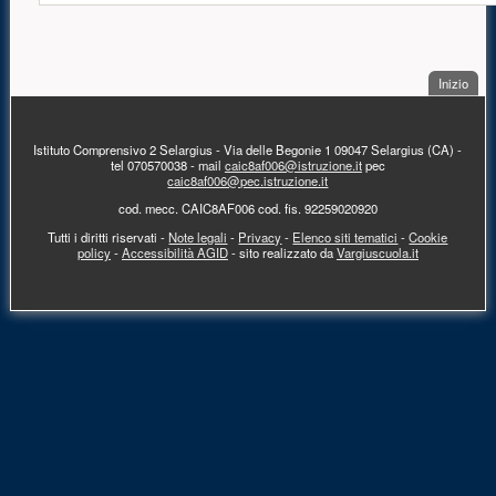
. Sal
Inizio
PIÈ DI PAGINA
Istituto Comprensivo 2 Selargius - Via delle Begonie 1 09047 Selargius (CA) -
tel 070570038 - mail
caic8af006@istruzione.it
pec
caic8af006@pec.istruzione.it
cod. mecc. CAIC8AF006 cod. fis. 92259020920
Tutti i diritti riservati -
Note legali
-
Privacy
-
Elenco siti tematici
-
Cookie
policy
-
Accessibilità AGID
- sito realizzato da
Vargiuscuola.it