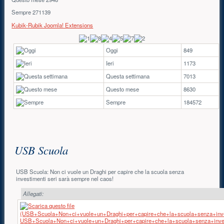
Sempre
271139
Kubik-Rubik Joomla! Extensions
Oggi
849
Ieri
1173
Questa settimana
7013
Questo mese
8630
Sempre
184572
Contenuto principale
USB Scuola
USB Scuola: Non ci vuole un Draghi per capire che la scuola senza
investimenti seri sarà sempre nel caos!
Allegati:
USB+Scuola+Non+ci+vuole+un+Draghi+per+capire+che+la+scuola+senza+inves