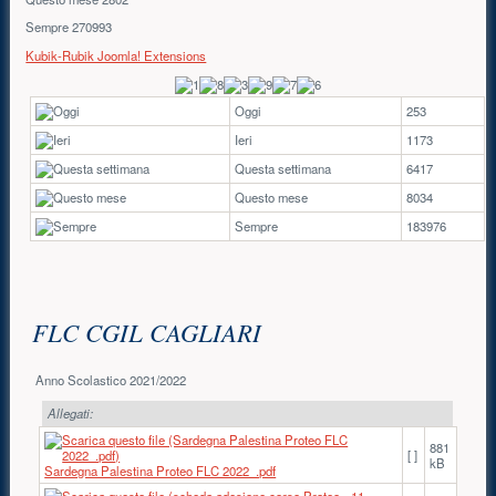
Sempre
270993
Kubik-Rubik Joomla! Extensions
Oggi
253
Ieri
1173
Questa settimana
6417
Questo mese
8034
Sempre
183976
Contenuto principale
FLC CGIL CAGLIARI
Anno Scolastico 2021/2022
Allegati:
881
[ ]
kB
Sardegna Palestina Proteo FLC 2022_.pdf