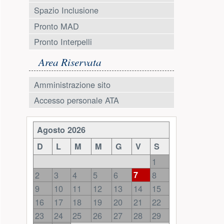
Spazio Inclusione
Pronto MAD
Pronto Interpelli
Area Riservata
Amministrazione sito
Accesso personale ATA
Risorse aggiuntive (colonna di 
Agosto 2026
D
L
M
M
G
V
S
1
2
3
4
5
6
7
8
9
10
11
12
13
14
15
16
17
18
19
20
21
22
23
24
25
26
27
28
29