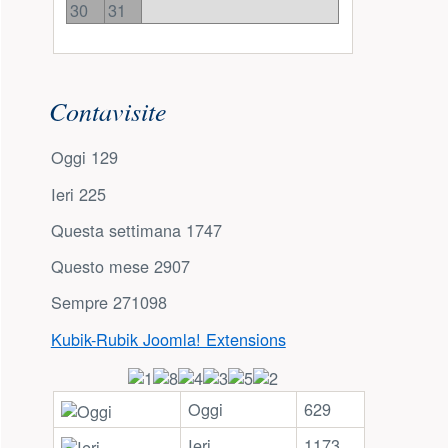
30
31
Contavisite
Oggi
129
Ieri
225
Questa settimana
1747
Questo mese
2907
Sempre
271098
Kubik-Rubik Joomla! Extensions
Oggi
629
Ieri
1173