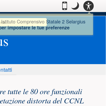
Casella degl
PANN
.
Passa alla modalità
.
Modo notte: que
Mobile
Modo
ACCE
notte
o Comprensivo Statale 2 S
uto Comprensivo Statale 2
cerca
ca...
 Istituto Comprensivo Statale 2 Selargius
per impostare le tue preferenze
us
ntatti
e tutte le 80 ore funzionali
retazione distorta del CCNL