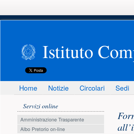
Istituto Com
Buffer
Menu principale
Home
Notizie
Circolari
Sedi
Menu laterale
Conte
Servizi online
Form
Amministrazione Trasparente
all’
Albo Pretorio on-line