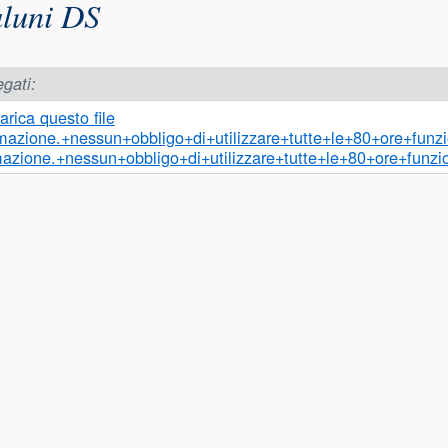
aluni DS
egati:
azione.+nessun+obbligo+di+utilizzare+tutte+le+80+ore+funzio