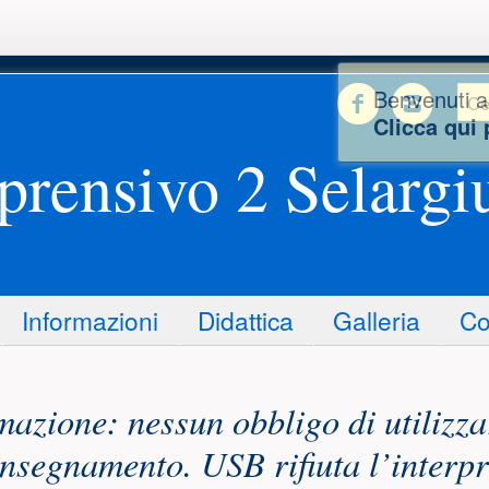
Istitut
Istit
Ri
Seguici
Cer
Benvenuti a
Clicca qui 
prensivo 2 Selargi
Informazioni
Didattica
Galleria
Co
nuto principale
azione: nessun obbligo di utilizzar
insegnamento. USB rifiuta l’interp