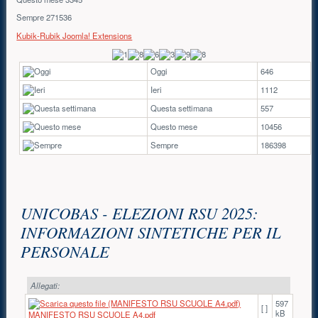
Sempre
271536
Kubik-Rubik Joomla! Extensions
Oggi
646
Ieri
1112
Questa settimana
557
Questo mese
10456
Sempre
186398
Contenuto principale
UNICOBAS - ELEZIONI RSU 2025:
INFORMAZIONI SINTETICHE PER IL
PERSONALE
Allegati:
597
[ ]
kB
MANIFESTO RSU SCUOLE A4.pdf